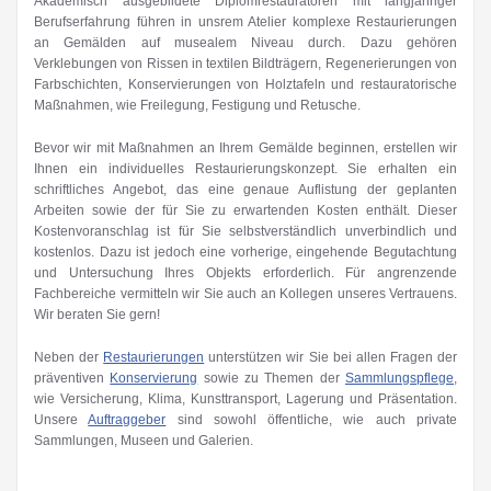
Akademisch ausgebildete Diplomrestauratoren mit langjähriger
Berufserfahrung führen in unsrem Atelier komplexe Restaurierungen
an Gemälden auf musealem Niveau durch. Dazu gehören
Verklebungen von Rissen in textilen Bildträgern, Regenerierungen von
Farbschichten, Konservierungen von Holztafeln und restauratorische
Maßnahmen, wie Freilegung, Festigung und Retusche.
Bevor wir mit Maßnahmen an Ihrem Gemälde beginnen, erstellen wir
Ihnen ein individuelles Restaurierungskonzept. Sie erhalten ein
schriftliches Angebot, das eine genaue Auflistung der geplanten
Arbeiten sowie der für Sie zu erwartenden Kosten enthält. Dieser
Kostenvoranschlag ist für Sie selbstverständlich unverbindlich und
kostenlos. Dazu ist jedoch eine vorherige, eingehende Begutachtung
und Untersuchung Ihres Objekts erforderlich. Für angrenzende
Fachbereiche vermitteln wir Sie auch an Kollegen unseres Vertrauens.
Wir beraten Sie gern!
Neben der
Restaurierungen
unterstützen wir Sie bei allen Fragen der
präventiven
Konservierung
sowie zu Themen der
Sammlungspflege
,
wie Versicherung, Klima, Kunsttransport, Lagerung und Präsentation.
Unsere
Auftraggeber
sind sowohl öffentliche, wie auch private
Sammlungen, Museen und Galerien.